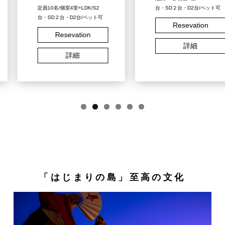
定員10名/個室4室+LDK/S2
台・SD２台・D2台/ペット可
台・SD２台・D2台/ペット可
Resevation
Resevation
詳細
詳細
「はじまりの島」至高の文化