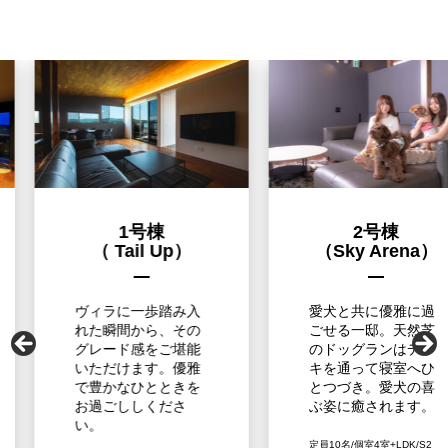
1号棟
2号棟
（ Tail Up）
（Sky Arena）
ヴィラに一歩踏み入
愛犬と共に優雅に過
れた瞬間から、その
ごせる一邸。天然芝
グレード感をご堪能
のドッグランはデッ
いただけます。優雅
キを通って寝室へひ
で豊かなひとときを
とつづき。愛犬の喜
お過ごししくださ
ぶ姿に癒されます。
い。
定員10名/個室4室+LDK/S2